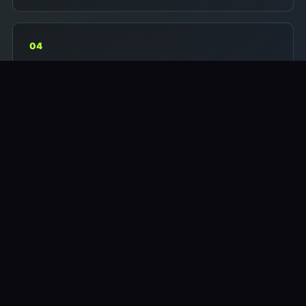
04
Vi aftaler et møde.
Skriv til mig
Som
udgangspunkt
gælder først til
mølle ved seriøse henvendelser.
HVEM KAN VÆRE MED?
Her er nogle
eksempler på hvem